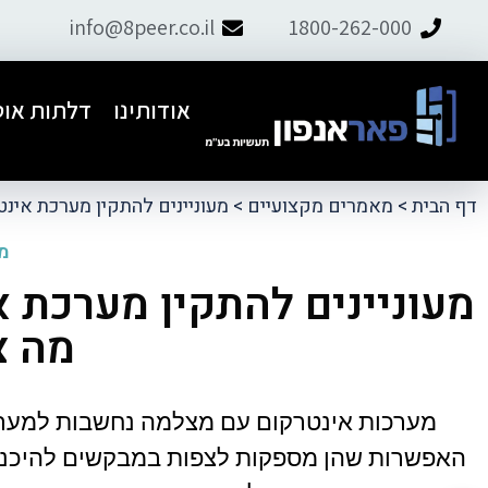
info@8peer.co.il
1800-262-000
אודותינו
דלתות אוט
דף הבית
>
מאמרים מקצועיים
>
מעוניינים להתקין מערכת אינט
מה
מעוניינים להתקין מערכת א
מה צ
ל פאר אנפון.
התקנו דלת אוט׳ לבניין, יצרתי קשר עם
ם למחרת וטיפל
תמיר ומהרגע הראשון דאג לליווי מקצועי,
ועיות.
אדיב ושירותי. קיבלנו הצעת מחיר
הוגנת.מומלץ מאוד
מערכות אינטרקום עם מצלמה נחשבות למערכו
האפשרות שהן מספקות לצפות במבקשים להיכנס ל