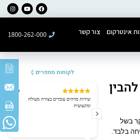
ת אינטרקום
צור קשר
1800-262-000
לקוחות מספרים :)
להבין
ל חברת פאר
שירות מדהים עובדים בצורה מעולה
קנה של דלת
ומקצועית
ר ברמה הגבוהה
קר בשל
עי ואדיב לאורך
חה בלבד.
ה בצורה מדויקת,
והתוצאה הסופית