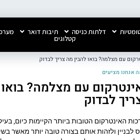
ומטיות
דלתות כניסה
תיבות דואר
מערכו
קטלוגים
רקום עם מצלמה? בואו להבין מה צריך לבדוק
 אנחנו מציעים
ינטרקום עם מצלמה? בואו 
ריך לבדוק
חברה מעולה, התקנה נקייה ומקצועית.
אני רוצה להמליץ בחום ע
שירות מהיר ומצויין. ממליץ עליהם בחום!
אנפון, שביצעה אצלנו הת
כניסה לבניין ותיבות דוא
ביותר.
ת האינטרקום הטובות ביותר הקיימות כיום, בעי
קיבלתי שירות מצוין, מקצו
קרא עוד
בניין ולזהות אותם בצורה טובה יותר מאשר בשי
כל התהליך. העבודה בוצע
איכותית ומרשימה מאוד, 