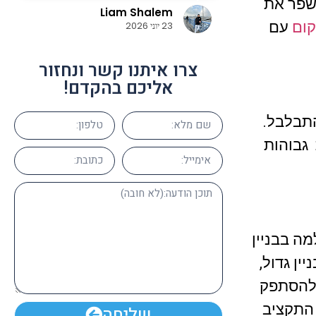
לשפר את
Liam Shalem
ום
עם
 מאוד וממליצים על
23 יוני 2026
צרו איתנו קשר ונחזור
אליכם בהקדם!
התבלבל.
 גבוהות
ה בבניין
ן גדול,
 להסתפק
 התקציב
שליחה