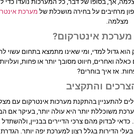
מה, אך, בסופו של דבר, כל המערכות נועדו כדי 
ברמה גבוהה במיוחד.
סאלי רחמים
שחר לוי
נפון מרחיבים על בחירה מושכלת של
מערכת אינטרק
אני ודיירי הבניין מרוצים
22 יוני 2026
22 יוני 2026
החברה בלב שלם.
מצלמה.
 מערכת אינטרקום?
הוא גדול למדי, ומי שאינו מתמצא בתחום עשוי ל
אלה ואחרים, חיווט מסובך יותר או פחות, ועלויות
חות. אז איך בוחרים?
צרכים והתקציב
ים להתעניין בהתקנת מערכות אינטרקום עם מצלמ
ת משוכללת יותר היא עולה יותר, בעיקר אם הבניי
 כדאי לבדוק מהם צרכי הדיירים בבניין, ולהשתדל
עלי הדירות בגלל רצון למערכת יפה יותר. הגדרת