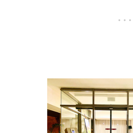
דלתות או
העסקית
 מספקות נוחות,
בוגרים ונכים
דלתות אוטומט
והמיקום הנכו
תקין. העובד
קטנועים או בכיסאות גלגלים
המשימות והפע
ורים שבהם הדלתות נפתחות עבורם
בקלות עגלות 