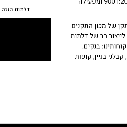
וחידושים.חברתנו מוסמכת לתקן איכות 9001:2015 ומפעילה
דלתות הזזה 
קן של מכון התקנים
ייצור רב של דלתות
וחותינו: בנקים,
בלני בניין, קופות