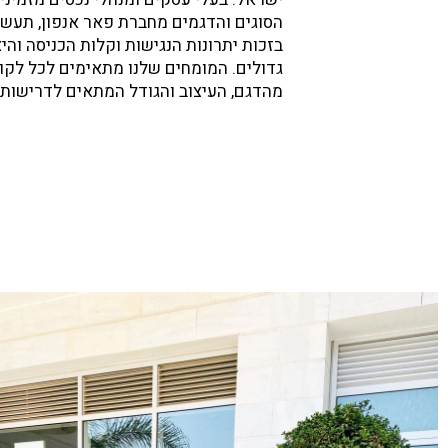
אותן כדי
הסוגים והדגמים מחברת פאר אנפון, תעשיו
כנת דלת
בזכות יתרונות הנגישות וקלות הכניסה וה
היכנס
גדולים. המומחים שלנו מתאימים לכל לקו
ת
מהדגם, העיצוב והגודל המתאים לדרישותיו
ת את
ום בע"מ
 רבה
תיות לסביבה
ן המעברים ומייעלות באופן מושלם את זמני הפתיחה והסגירה כדי
במקרה של מעבר הצידה.