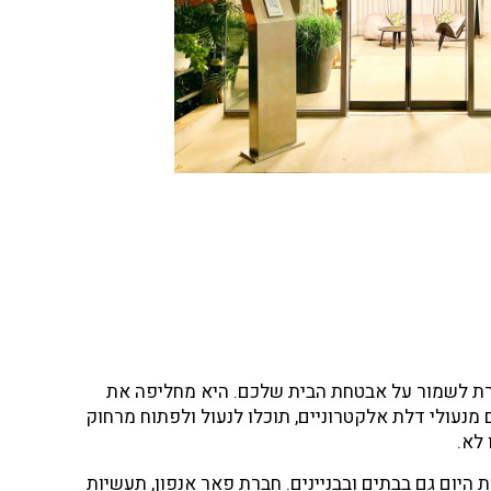
ינם צריכים להיאבק עם דלתות
אוטומטיות בבת
לתות אוטומטיות מאפשרות להם
הסיכון לתאונ
זדקק מדי יום לסיוע של אחרים.
שממהרים למשר
כך נפוצות, עד שאנשים מצפים להם
שלהם נהנים 
ל מרכזים ציבוריים.
הציוד המשרדי
כשהם אינם צר
דחיפת עגלות.
ת לשמור על אבטחת הבית שלכם. היא מחליפה את
נעולי דלת אלקטרוניים, תוכלו לנעול ולפתוח מרחוק
לא.
ות היום גם בבתים ובבניינים. חברת פאר אנפון, תעשיות