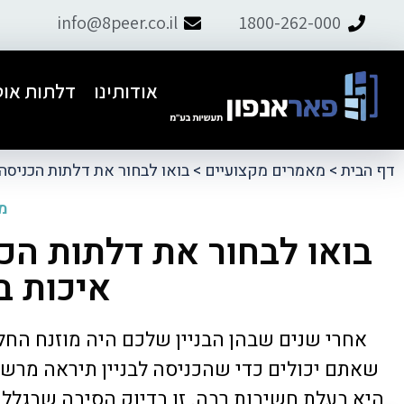
info@8peer.co.il
1800-262-000
אודותינו
דלתות אוט
דף הבית
>
מאמרים מקצועיים
>
בואו לבחור את דלתות הכניסה
מה
בואו לבחור את דלתות הכ
איכות 
ל פאר אנפון.
התקנו דלת אוט׳ לבניין, יצרתי קשר עם
ם למחרת וטיפל
תמיר ומהרגע הראשון דאג לליווי מקצועי,
ועיות.
אדיב ושירותי. קיבלנו הצעת מחיר
אחרי שנים שבהן הבניין שלכם היה מוזנח החל
הוגנת.מומלץ מאוד
שאתם יכולים כדי שהכניסה לבניין תיראה מרשימ
היא בעלת חשיבות רבה. זו בדיוק הסיבה שבגלל