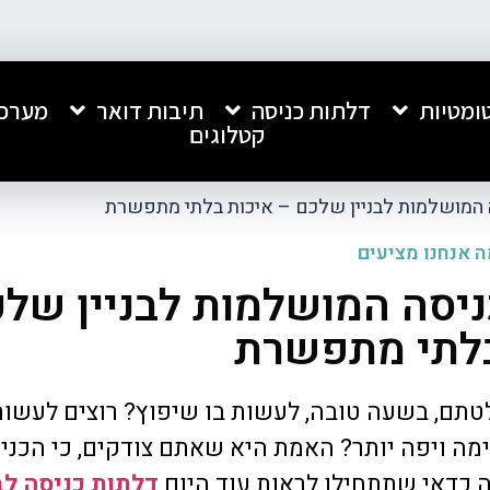
ומטיות
דלתות כניסה
תיבות דואר
מערכו
קטלוגים
 המושלמות לבניין שלכם – איכות בלתי מתפשרת
 אנחנו מציעים
ניסה המושלמות לבניין של
בלתי מתפשרת
חברה מעולה, התקנה נקייה ומקצועית.
אני רוצה להמליץ בחום ע
שירות מהיר ומצויין. ממליץ עליהם בחום!
אנפון, שביצעה אצלנו הת
כניסה לבניין ותיבות דוא
טתם, בשעה טובה, לעשות בו שיפוץ? רוצים לעשות
ביותר.
קיבלתי שירות מצוין, מקצו
ה ויפה יותר? האמת היא שאתם צודקים, כי הכניס
קרא עוד
כל התהליך. העבודה בוצע
ה כדאי שתתחילו לראות עוד היום
דלתות כניסה לב
איכותית ומרשימה מאוד, 