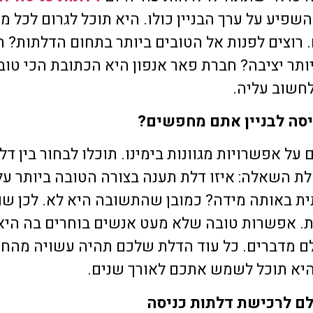
ברמה גבוהה במיוחד.
סאלי רחמים
שחר לוי
שפיע על ערך הבניין כולו. היא תוכל לגרום לכל מ
אני ודיירי הבניין מרוצים
22 יוני 2026
22 יוני 2026
רוצים לפנות אל הטובים ביותר בתחום הדלתות? 
החברה בלב שלם.
תר יציבה? חברת פאר אנפון היא הכתובת הכי טוב
חשוב עליה.
יסה לבניין אתם מחפשים?
על אפשרויות מגוונות בימינו. תוכלו לבחור בין דל
לת השאלה: איזו דלת תענה בצורה הטובה ביותר על
ת באותה מידה? כמובן שהתשובה היא לא. לכן שו
ת. אפשרות טובה שלא מעט אנשים בוחרים בה היא
לם מדברים. כל עוד הדלת שלכם תהיה עשויה מהחו
היא תוכל לשמש אתכם לאורך שנים.
ם לרכישת דלתות כניסה