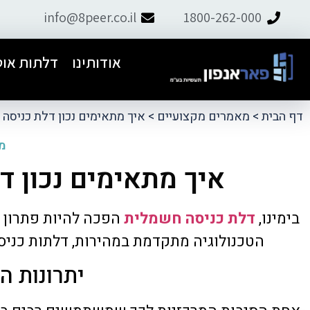
info@8peer.co.il
1800-262-000
אודותינו
דלתות אוט
דף הבית
>
מאמרים מקצועיים
>
איך מתאימים נכון דלת כניסה 
מה
איך מתאימים נכון ד
ל פאר אנפון.
התקנו דלת אוט׳ לבניין, יצרתי קשר עם
בימינו,
דלת כניסה חשמלית
הפכה להיות פתרון פו
ם למחרת וטיפל
תמיר ומהרגע הראשון דאג לליווי מקצועי,
ועיות.
אדיב ושירותי. קיבלנו הצעת מחיר
הטכנולוגיה מתקדמת במהירות, דלתות כניסה
הוגנת.מומלץ מאוד
יתרונות 
tzachi dalal