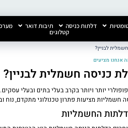
ומטיות
דלתות כניסה
תיבות דואר
מערכו
קטלוגים
חשמלית לבניין?
 אנחנו מציעים
לת כניסה חשמלית לבניין?
חברה מעולה, התקנה נקייה ומקצועית.
אני רוצה להמליץ בחום ע
פולרי יותר ויותר בקרב בעלי בתים ובעלי עסקים. 
שירות מהיר ומצויין. ממליץ עליהם בחום!
אנפון, שביצעה אצלנו הת
כניסה לבניין ותיבות דוא
 חשמליות מציעות פתרון טכנולוגי מתקדם, נוח וב
ביותר.
קיבלתי שירות מצוין, מקצו
הדלתות החשמליות
קרא עוד
כל התהליך. העבודה בוצע
איכותית ומרשימה מאוד, 
ברמה גבוהה במיוחד.
סאלי רחמים
שחר לוי