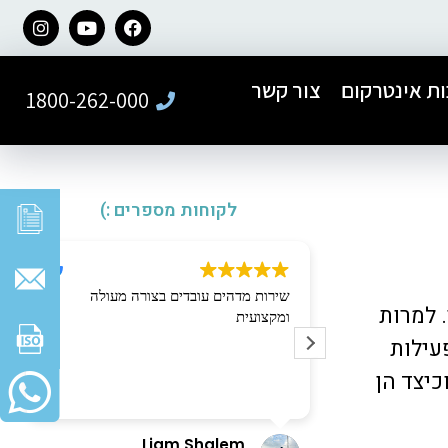
ת אינטרקום
צור קשר
1800-262-000
לקוחות מספרים :)
ל חברת פאר
שירות מדהים עובדים בצורה מעולה
 למרות
קנה של דלת
ומקצועית
ר ברמה הגבוהה
עילות
כיצד הן
עי ואדיב לאורך
ה בצורה מדויקת,
והתוצאה הסופית
Liam Shalem