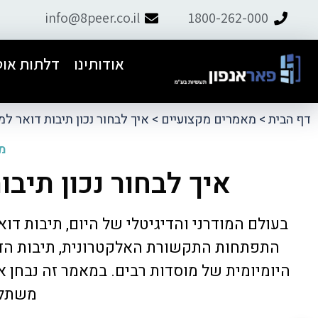
info@8peer.co.il
1800-262-000
אודותינו
דלתות אוט
דף הבית
>
מאמרים מקצועיים
>
איך לבחור נכון תיבות דואר למ
מה
איך לבחור נכון תיבו
ל פאר אנפון.
התקנו דלת אוט׳ לבניין, יצרתי קשר עם
בעולם המודרני והדיגיטלי של היום, תיבות ד
ם למחרת וטיפל
תמיר ומהרגע הראשון דאג לליווי מקצועי,
ועיות.
אדיב ושירותי. קיבלנו הצעת מחיר
התפתחות התקשורת האלקטרונית, תיבות הדו
הוגנת.מומלץ מאוד
היומיומית של מוסדות רבים. במאמר זה נבחן 
משתלבו
tzachi dalal