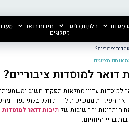
ומטיות
דלתות כניסה
תיבות דואר
מערכו
קטלוגים
וסדות ציבוריים?
 אנחנו מציעים
ת דואר למוסדות ציבוריים?
חברה מעולה, התקנה נקייה ומקצועית.
אני רוצה להמליץ בחום ע
ואר למוסדות עדיין ממלאות תפקיד חשוב ומשמעותי.
שירות מהיר ומצויין. ממליץ עליהם בחום!
אנפון, שביצעה אצלנו הת
כניסה לבניין ותיבות דוא
אר הפיזיות ממשיכות להוות חלק בלתי נפרד מהפ
ביותר.
את היתרונות והחשיבות של
תיבות דואר למוסדות
ו
קיבלתי שירות מצוין, מקצו
קרא עוד
כל התהליך. העבודה בוצע
ת בחיי היומיום.
איכותית ומרשימה מאוד, 
ברמה גבוהה במיוחד.
סאלי רחמים
שחר לוי