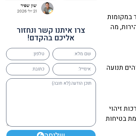
Liam Shalem
 מאוד וממליצים על
23 יוני 2026
ד במקומות
ירות, מה
צרו איתנו קשר ונחזור
אליכם בהקדם!
הים תנועה
ות זיהוי
מת בטיחות
שליחה