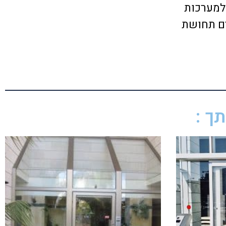
למערכות
ים תחושת
ך :