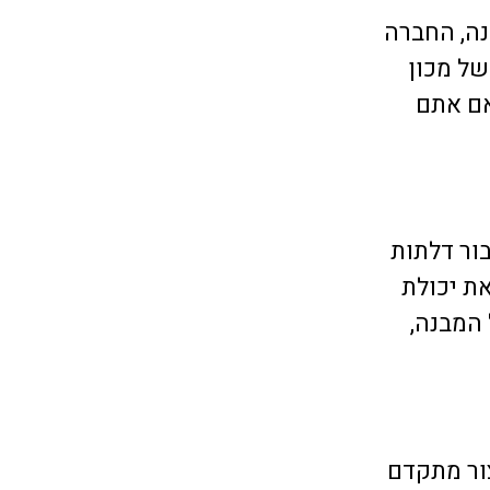
 המובילה בארץ בייצור והתקנת דלתות חשמליות. עם ניסיון של למעלה מ-50 שנה, החברה
של מכון
אם אתם
בור דלתות
ת יכולת
 המבנה,
ור מתקדם