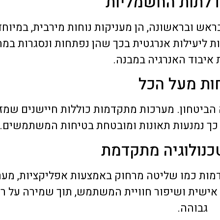
הדלתות החשמליות
ברמה גבוהה במיוחד.
סאלי רחמים
שחר לוי
אני ודיירי הבניין מרוצים
22 יוני 2026
22 יוני 2026
ראש ובראשונה, הן מעניקות נוחות מירבית, במיוח
החברה בלב שלם.
ות ליעילות אנרגטית בכך שהן נפתחות ונסגרות במה
איבוד האנרגיה במבנה.
ות מעל הכל
הביטחון. מערכות מתקדמות כוללות חיישנים שמז
 כך נמנעות תאונות ומובטחת בטיחות המשתמשים.
כנולוגיה מתקדמת
מות כמו שליטה מרחוק באמצעות אפליקציות, מערכ
אישית ושיפור חוויית המשתמש, תוך שמירה על ר
גבוהה.