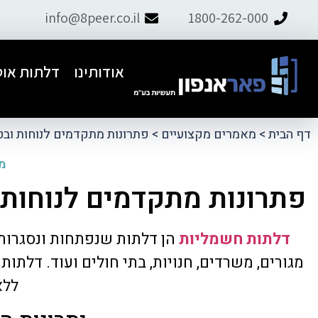
info@8peer.co.il
1800-262-000
אודותינו
דלתות אוט
דף הבית
>
מאמרים מקצועיים
>
פתרונות מתקדמים לנוחות וב
מה
פתרונות מתקדמים לנוחות 
ל פאר אנפון.
התקנו דלת אוט׳ לבניין, יצרתי קשר עם
דלתות חשמליות
הן דלתות שנפתחות ונסגרות 
ם למחרת וטיפל
תמיר ומהרגע הראשון דאג לליווי מקצועי,
ועיות.
אדיב ושירותי. קיבלנו הצעת מחיר
מגורים, משרדים, חנויות, בתי חולים ועוד. דלת
הוגנת.מומלץ מאוד
ללא