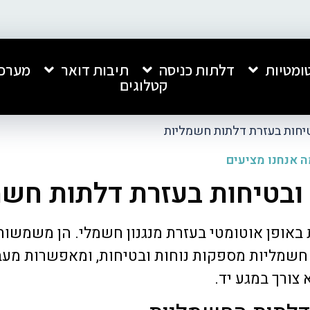
ומטיות
דלתות כניסה
תיבות דואר
מערכו
קטלוגים
טיחות בעזרת דלתות חשמליות
 אנחנו מציעים
ובטיחות בעזרת דלתות חשמ
חברה מעולה, התקנה נקייה ומקצועית.
אני רוצה להמליץ בחום ע
באופן אוטומטי בעזרת מנגנון חשמלי. הן משמשות 
שירות מהיר ומצויין. ממליץ עליהם בחום!
אנפון, שביצעה אצלנו הת
כניסה לבניין ותיבות דוא
ות חשמליות מספקות נוחות ובטיחות, ומאפשרות מעב
ביותר.
 צורך במגע יד.
קיבלתי שירות מצוין, מקצו
קרא עוד
כל התהליך. העבודה בוצע
איכותית ומרשימה מאוד, 