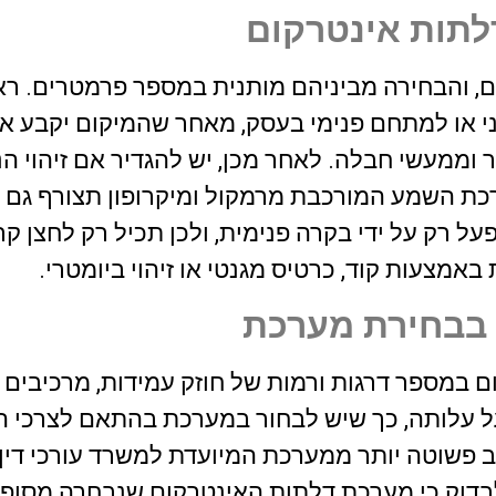
אני ודיירי הבניין מרוצים
22 יוני 2026
22 יוני 2026
לתות אינטרקום
החברה בלב שלם.
ם, והבחירה מביניהם מותנית במספר פרמטרים. רא
י או למתחם פנימי בעסק, מאחר שהמיקום יקבע אם
 וממעשי חבלה. לאחר מכן, יש להגדיר אם זיהוי הנ
ערכת השמע המורכבת מרמקול ומיקרופון תצורף גם
ל רק על ידי בקרה פנימית, ולכן תכיל רק לחצן קרי
מצעות קוד, כרטיס מגנטי או זיהוי ביומטרי.
 בבחירת מערכת
ם במספר דרגות ורמות של חוזק עמידות, מרכיבים 
על עלותה, כך שיש לבחור במערכת בהתאם לצרכי
 פשוטה יותר ממערכת המיועדת למשרד עורכי דין,
 לבדוק כי מערכת דלתות האינטרקום שנבחרה מסופ