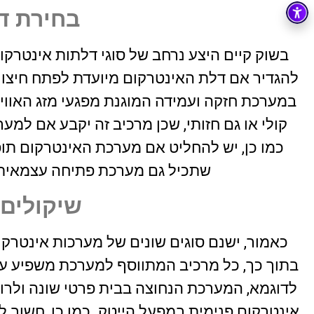
22 יוני 2026
בחירת ד
בשוק קיים היצע נרחב של סוגי דלתות אינטרקו
להגדיר אם דלת האינטרקום מיועדת לפתח חיצונ
במערכת חזקה ועמידה המוגנת מפגעי מזג האוויר
קולי או גם חזותי, שכן מרכיב זה יקבע אם למ
כמו כן, יש להחליט אם מערכת האינטרקום תופע
שתכיל גם מערכת פתיחה עצמאית בא
שיקולים
כאמור, ישנם סוגים שונים של מערכות אינטרקו
בתוך כך, כל מרכיב המתווסף למערכת משפיע 
לדוגמא, המערכת הנחוצה בבית פרטי שונה ולרוב
אינטרקום פנימית במפעל הייטק. כמו כן, חשוב