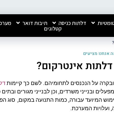
ומטיות
דלתות כניסה
תיבות דואר
מערכו
קטלוגים
 אנחנו מציעים
דלתות אינטרקום?
חברה מעולה, התקנה נקייה ומקצועית.
אני רוצה להמליץ בחום ע
שירות מהיר ומצויין. ממליץ עליהם בחום!
אנפון, שביצעה אצלנו הת
ובקרה על הנכנסים לתחומיהם. לשם כך קיימות
דל
כניסה לבניין ותיבות דוא
עלים ובנייני משרדים, וכן לבנייני מגורים ובתים 
ביותר.
קיבלתי שירות מצוין, מקצו
קרא עוד
ש המיועד עבורה, כמות התנועה במקום, סוג הפי
כל התהליך. העבודה בוצע
איכותית ומרשימה מאוד, 
, ועלויות המערכת.
ברמה גבוהה במיוחד.
סאלי רחמים
שחר לוי