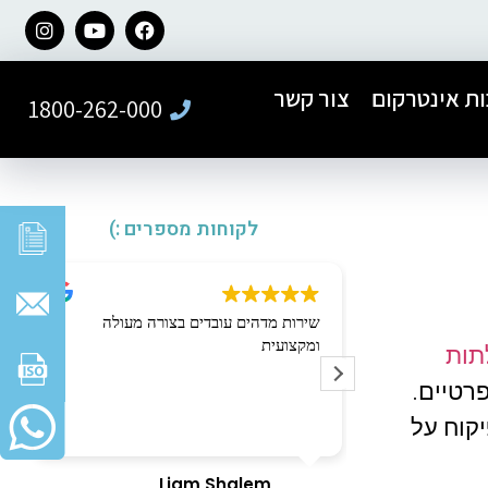
ת אינטרקום
צור קשר
1800-262-000
לקוחות מספרים :)
ל חברת פאר
שירות מדהים עובדים בצורה מעולה
קנה של דלת
ומקצועית
תות
ר ברמה הגבוהה
פרטיים.
עי ואדיב לאורך
קוח על
ה בצורה מדויקת,
והתוצאה הסופית
Liam Shalem