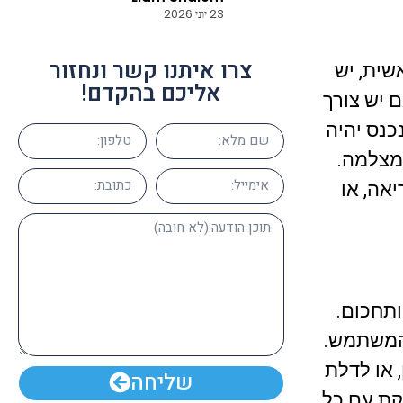
 מאוד וממליצים על
23 יוני 2026
צרו איתנו קשר ונחזור
שית, יש
אליכם בהקדם!
 יש צורך
כנס יהיה
 מצלמה.
אה, או
ותחכום.
 המשתמש.
 או לדלת
שליחה
קת עם כל