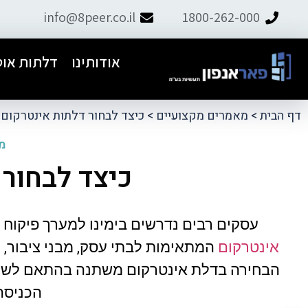
info@8peer.co.il
1800-262-000
אודותינו
דלתות אוט
דף הבית
>
מאמרים מקצועיים
>
כיצד לבחור דלתות אינטרקום?
מה
כיצד לבחור 
ל פאר אנפון.
התקנו דלת אוט׳ לבניין, יצרתי קשר עם
ם למחרת וטיפל
תמיר ומהרגע הראשון דאג לליווי מקצועי,
עסקים רבים נדרשים בימינו למערך פיקוח 
ועיות.
אדיב ושירותי. קיבלנו הצעת מחיר
אינטרקום
המתאימות לבתי עסק, מבני ציבור, מפ
הוגנת.מומלץ מאוד
הבחירה בדלת אינטרקום משתנה בהתאם לשימו
הכניסה
tzachi dalal