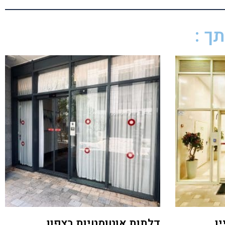
ך :
ן
דלתות אוטומטיות בצפון