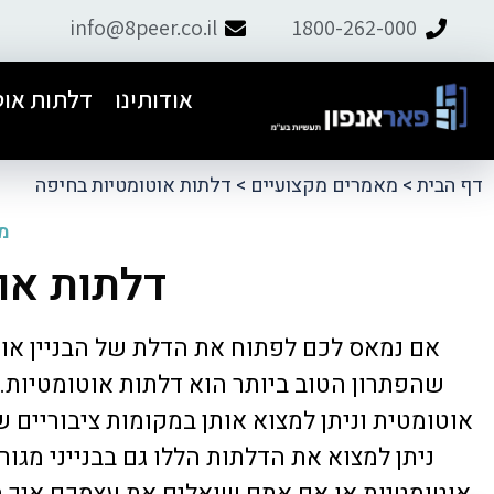
info@8peer.co.il
1800-262-000
אודותינו
דלתות אוט
דף הבית
>
מאמרים מקצועיים
>
דלתות אוטומטיות בחיפה
מה
דלתות או
ל פאר אנפון.
התקנו דלת אוט׳ לבניין, יצרתי קשר עם
אם נמאס לכם לפתוח את הדלת של הבניין או 
ם למחרת וטיפל
תמיר ומהרגע הראשון דאג לליווי מקצועי,
ועיות.
אדיב ושירותי. קיבלנו הצעת מחיר
שהפתרון הטוב ביותר הוא דלתות אוטומטיות. 
הוגנת.מומלץ מאוד
אוטומטית וניתן למצוא אותן במקומות ציבוריים שו
ניתן למצוא את הדלתות הללו גם בבנייני מג
אוטומטיות או אם אתם שואלים את עצמכם איך ב
tzachi dalal