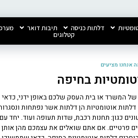
ומטיות
דלתות כניסה
תיבות דואר
מערכו
קטלוגים
 אנחנו מציעים
טומטיות בחיפה
חברה מעולה, התקנה נקייה ומקצועית.
אני רוצה להמליץ בחום ע
של המשרד או בית העסק שלכם באופן ידני, כדאי
שירות מהיר ומצויין. ממליץ עליהם בחום!
אנפון, שביצעה אצלנו הת
כניסה לבניין ותיבות דוא
דלתות אוטומטיות הן דלתות אשר נפתחות ונסגרות
ביותר.
נים כגון: תחנות רכבת, שדות תעופה ועוד. יחד עם 
קיבלתי שירות מצוין, מקצו
קרא עוד
כל התהליך. העבודה בוצע
ורים פרטיים. אם אתם שואלים את עצמכם מהן אותן 
איכותית ומרשימה מאוד, 
ברמה גבוהה במיוחד.
וחרים דלתות אוטומטיות בחיפה, כדאי שתמשיכו 
סאלי רחמים
שחר לוי